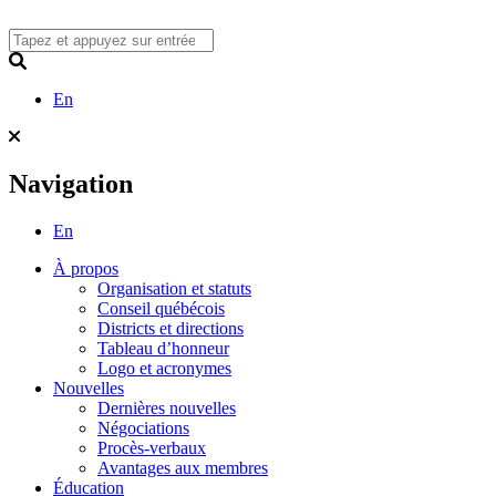
Skip
to
content
Search
En
Navigation
En
À propos
Organisation et statuts
Conseil québécois
Districts et directions
Tableau d’honneur
Logo et acronymes
Nouvelles
Dernières nouvelles
Négociations
Procès-verbaux
Avantages aux membres
Éducation